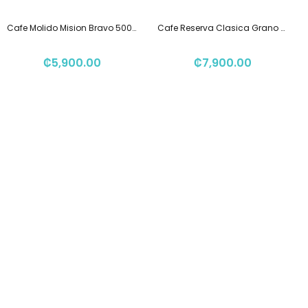
Cafe Molido Mision Bravo 500g Tueste Oscuro Proceso Miel
Cafe Reserva Clasica Grano 340grs
₡
5,900.00
₡
7,900.00