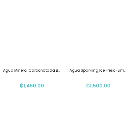
Agua Mineral Carbonatada Botella 330ml Perrier
Agua Sparkling Ice Fresa-Limon 502ml
₡
1,450.00
₡
1,500.00