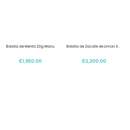
Bolsita de Menta 20g Manu
Bolsita de Zacate de Limon 30g May Manu
₡
1,950.00
₡
2,300.00