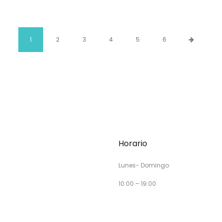
1
2
3
4
5
6
Horario
Lunes- Domingo
10:00 – 19:00