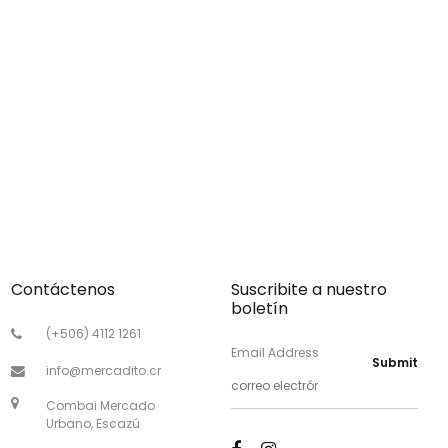
Contáctenos
Suscribite a nuestro
boletín
(+506) 4112 1261
Email Address
Submit
info@mercadito.cr
Combai Mercado
Urbano, Escazú