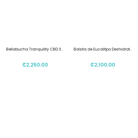
Bellabucha Tranquility CBD 355ml
Bolsita de Eucalitpo Deshidratado en Hojas 30g May Manu
₡
2,250.00
₡
2,100.00