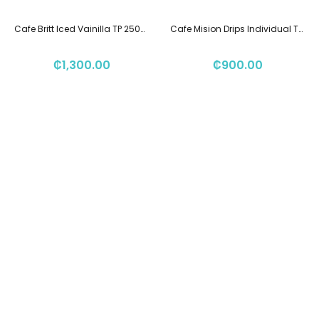
Cafe Britt Iced Vainilla TP 250ml
Cafe Mision Drips Individual Tueste Medio
₡
1,300.00
₡
900.00