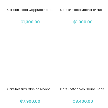
Cafe Britt Iced Cappuccino TP 250ml
Cafe Britt Iced Mocha TP 250ml
₡
1,300.00
₡
1,300.00
Cafe Reserva Clasica Molido 340grs
Cafe Tostado en Grano Black Honey 340gr KOMOREBI
₡
7,900.00
₡
8,400.00