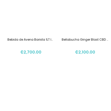
Bebida de Avena Barista 1LT ISOLA BIO
Bellabucha Ginger Blast CBD 355ml
₡
2,700.00
₡
2,100.00