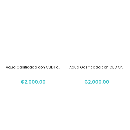
Agua Gasificada con CBD Forest Focus 354ml
Agua Gasificada con CBD Orange Break 354ml
₡
2,000.00
₡
2,000.00