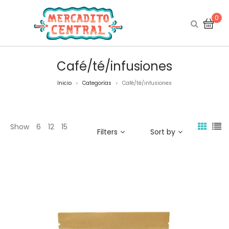
0
Café/té/infusiones
Inicio
Categorías
Café/té/infusiones
>
>
Show
6
12
15
Filters
Sort by