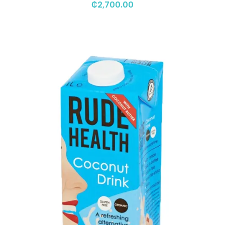
₡
2,700.00