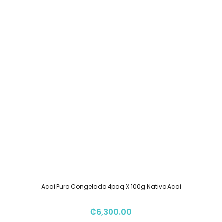
Acai Puro Congelado 4paq X 100g Nativo Acai
₡
6,300.00