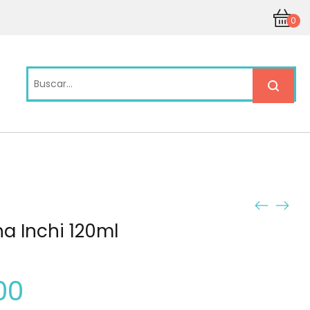
0
a Inchi 120ml
00