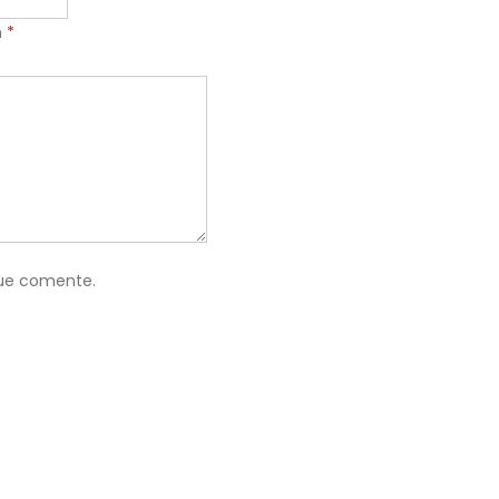
n
*
que comente.