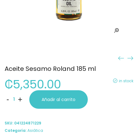
Aceite Sesamo Roland 185 ml
₡
5,350.00
in stock
Aceite
-
+
Añadir al carrito
Sesamo
Roland
SKU:
041224871229
185
Categoría:
Asiática
ml