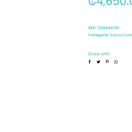
₡
4,650.
SKU:
7221944701
Categoría:
Salsas/ade
Share with