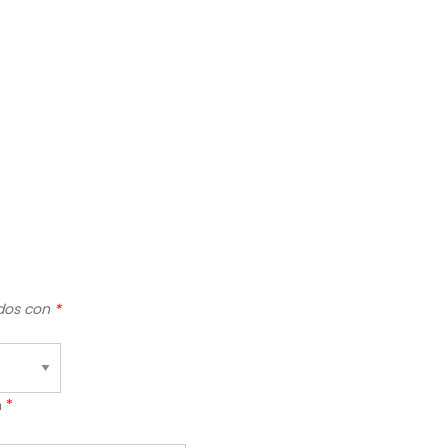
ados con
*
n
*