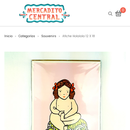
0
Inicio
Categorías
Souvenirs
Afiche Holalola 12 X 18
>
>
>