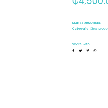
₡
4,500.
SKU:
832992011685
Categoría:
Otros produ
Share with