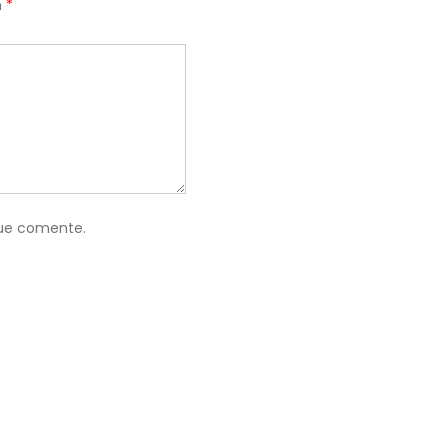
n
*
que comente.