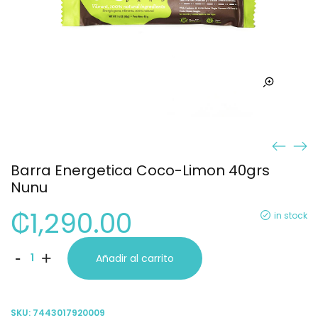
Barra Energetica Coco-Limon 40grs
Nunu
₡
1,290.00
in stock
Barra
-
+
Añadir al carrito
Energetica
Coco-
SKU:
7443017920009