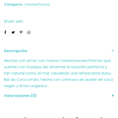
Limon
Categoría:
Cereales/barras
40grs
Nunu
Share with
cantidad
Descripción
Hechas con amor con manos Costarricenses.Para los que
sueñan con la playa, les tenemos la solución perfecta y
tan natural como el mar: necesitás una refrescante Nunu
Bar de Coco Limón, hecha con cremoso de aceite de coco
virgen y limón orgánico .
Valoraciones (0)