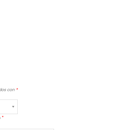
ados con
*
n
*