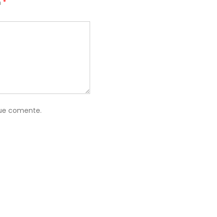
n
*
que comente.