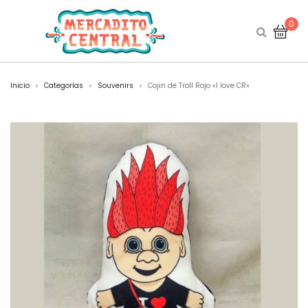
0
Inicio
Categorías
Souvenirs
Cojin de Troll Rojo «I love CR»
>
>
>