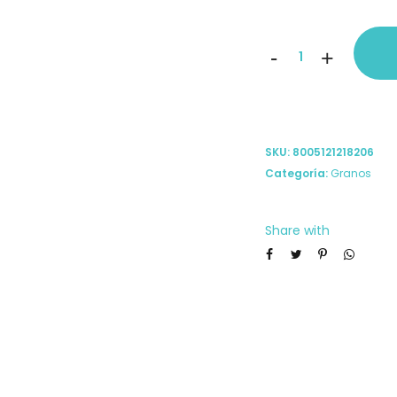
Couscous
-
+
Divella
Roland
500
SKU:
8005121218206
gr
Categoría:
Granos
cantidad
Share with