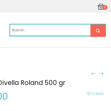
0
ivella Roland 500 gr
00
in stock