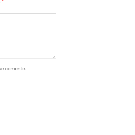
n
*
que comente.