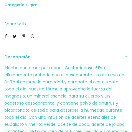
Dr
Categoría:
Higiene
Teals
Eucalipto
Share with
75g
cantidad
Descripción
¡Hecho con amor por manos Costarricenses! Está
clínicamente probado que el desodorante sin aluminio de
Dr Teal absorbe la humedad y combate el olor durante
todo el día. Nuestra fórmula aprovecha la fuerza del
magnesio, un mineral esencial para su cuerpo y un
poderoso desodorizante, y contiene polvo de arrurruz y
bicarbonato de sodio para absorber la humedad durante
todo el día. Con una infusión de aceites esenciales de
eucalipto y menta verde, aceite de coco, aceite de jojoba
y manteca de karité para dejar tu piel oliendo y sintiéndose