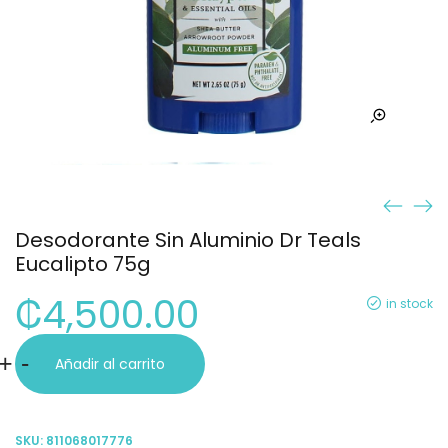
Desodorante Sin Aluminio Dr Teals
Eucalipto 75g
₡
4,500.00
in stock
Desodorante
+
-
Añadir al carrito
Sin
Aluminio
SKU:
811068017776