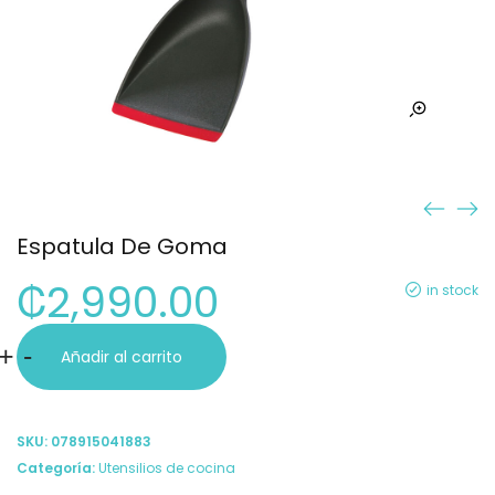
Espatula De Goma
₡
2,990.00
in stock
Espatula
+
-
Añadir al carrito
De
Goma
SKU:
078915041883
cantidad
Categoría:
Utensilios de cocina