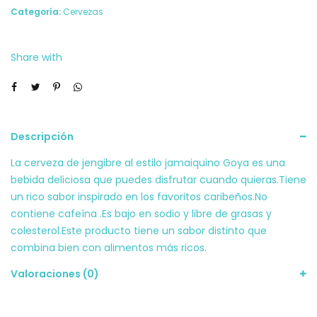
335ml
Categoría:
Cervezas
GOYA
(SIN
Share with
ALCOHOL)
cantidad
Descripción
La cerveza de jengibre al estilo jamaiquino Goya es una
bebida deliciosa que puedes disfrutar cuando quieras.Tiene
un rico sabor inspirado en los favoritos caribeños.No
contiene cafeína .Es bajo en sodio y libre de grasas y
colesterol.Este producto tiene un sabor distinto que
combina bien con alimentos más ricos.
Valoraciones (0)