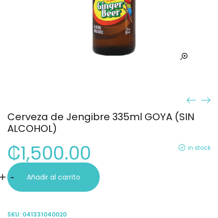
Cerveza de Jengibre 335ml GOYA (SIN
ALCOHOL)
₡
1,500.00
in stock
Cerveza
+
-
Añadir al carrito
de
Jengibre
SKU:
041331040020