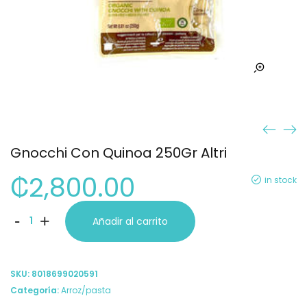
Gnocchi Con Quinoa 250Gr Altri
₡
2,800.00
in stock
Gnocchi
-
+
Añadir al carrito
Con
Quinoa
SKU:
8018699020591
250Gr
Categoría:
Arroz/pasta
Altri