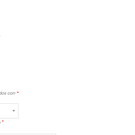
.
ados con
*
n
*