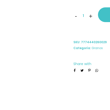
Granos
-
+
de
Quinoa
Roja
SKU:
7774440260029
300g
Categoría:
Granos
cantidad
Share with