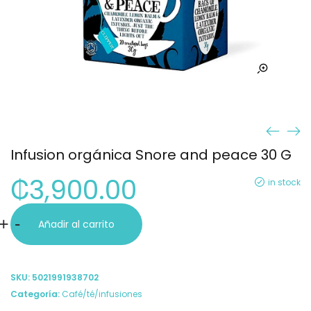
Infusion orgánica Snore and peace 30 G
₡
3,900.00
in stock
Infusion
+
-
Añadir al carrito
orgánica
Snore
SKU:
5021991938702
and
Categoría:
Café/té/infusiones
peace