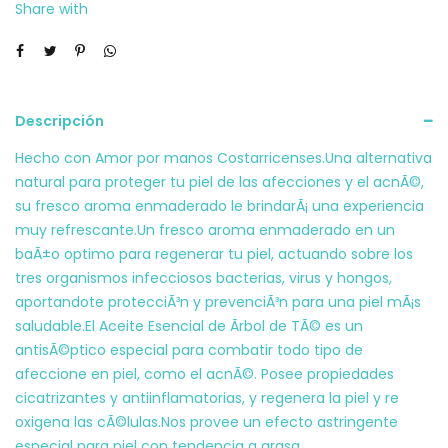
Share with
Descripción
Hecho con Amor por manos Costarricenses.Una alternativa
natural para proteger tu piel de las afecciones y el acnÃ©,
su fresco aroma enmaderado le brindarÃ¡ una experiencia
muy refrescante.Un fresco aroma enmaderado en un
baÃ±o optimo para regenerar tu piel, actuando sobre los
tres organismos infecciosos bacterias, virus y hongos,
aportandote protecciÃ³n y prevenciÃ³n para una piel mÃ¡s
saludable.El Aceite Esencial de Ãrbol de TÃ© es un
antisÃ©ptico especial para combatir todo tipo de
afeccione en piel, como el acnÃ©. Posee propiedades
cicatrizantes y antiinflamatorias, y regenera la piel y re
oxigena las cÃ©lulas.Nos provee un efecto astringente
especial para piel con tendencia a grasa.