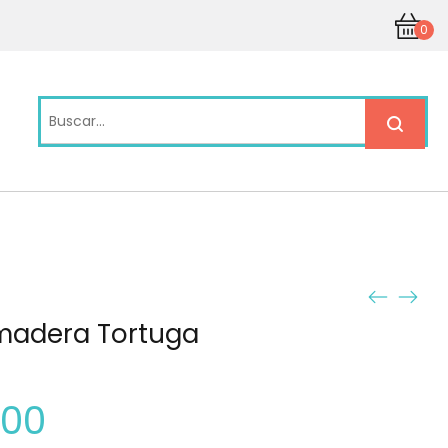
0
madera Tortuga
.00