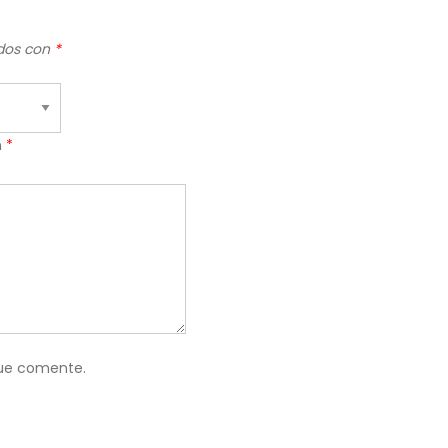
ados con
*
n
*
que comente.