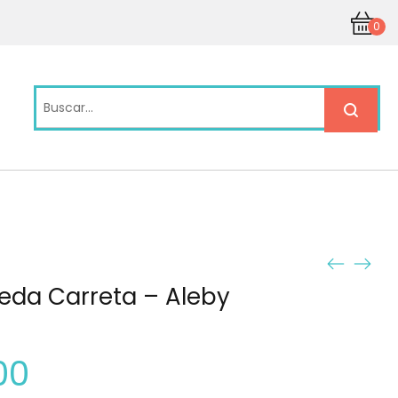
0
ueda Carreta – Aleby
00