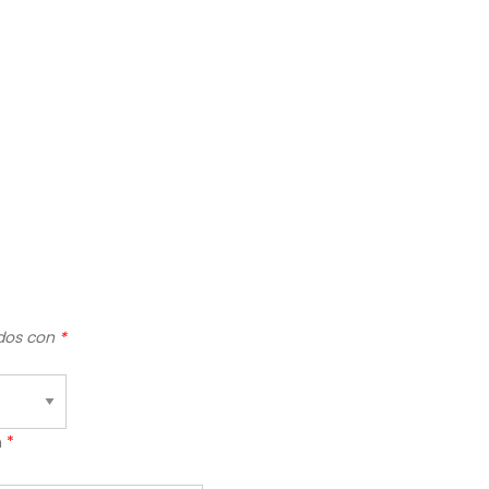
ados con
*
n
*