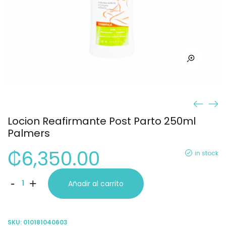
Locion Reafirmante Post Parto 250ml
Palmers
₡
6,350.00
in stock
Locion
-
+
Añadir al carrito
Reafirmante
Post
SKU:
010181040603