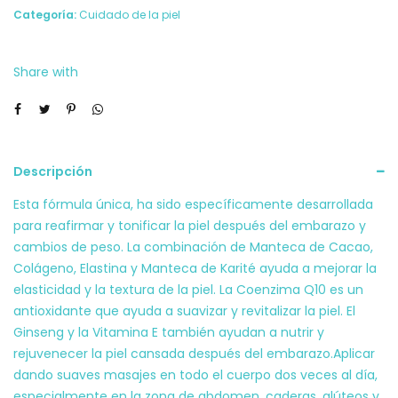
Parto
Categoría:
Cuidado de la piel
250ml
Palmers
Share with
cantidad
Descripción
Esta fórmula única, ha sido específicamente desarrollada
para reafirmar y tonificar la piel después del embarazo y
cambios de peso. La combinación de Manteca de Cacao,
Colágeno, Elastina y Manteca de Karité ayuda a mejorar la
elasticidad y la textura de la piel. La Coenzima Q10 es un
antioxidante que ayuda a suavizar y revitalizar la piel. El
Ginseng y la Vitamina E también ayudan a nutrir y
rejuvenecer la piel cansada después del embarazo.Aplicar
dando suaves masajes en todo el cuerpo dos veces al día,
especialmente en la zona de abdomen, caderas, glúteos y