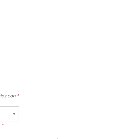
ados con
*
n
*