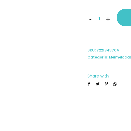
Mermelada
-
+
de
tomate
con
SKU:
7221943704
tomillo
Categoría:
Mermeladas
cantidad
Share with