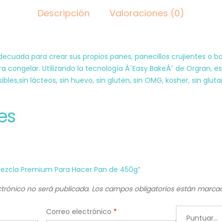
Descripción
Valoraciones (0)
cuada para crear sus propios panes, panecillos crujientes o ba
ra congelar. Utilizando la tecnología Â´Easy BakeÂ´ de Orgran, e
es,sin lácteos, sin huevo, sin gluten, sin OMG, kosher, sin glu
es
“Mezcla Premium Para Hacer Pan de 450g”
ctrónico no será publicada.
Los campos obligatorios están marc
Correo electrónico
*