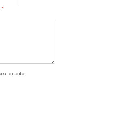
n
*
que comente.