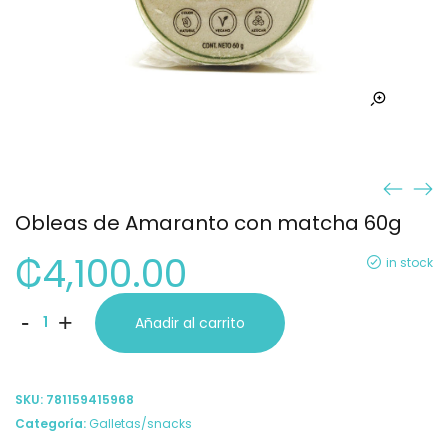
Obleas de Amaranto con matcha 60g
₡
4,100.00
in stock
Obleas
-
+
Añadir al carrito
de
Amaranto
SKU:
781159415968
con
Categoría:
Galletas/snacks
matcha