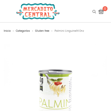
0
Inicio
Categorías
Gluten free
Palmini Linguine14 Onz
>
>
>