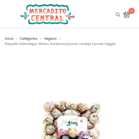
0
Inicio
Categorías
Vegano
>
>
>
Paquete Albondigas Mixtas Garbanzo,Quinoa ,Lenteja Lamae Veggie