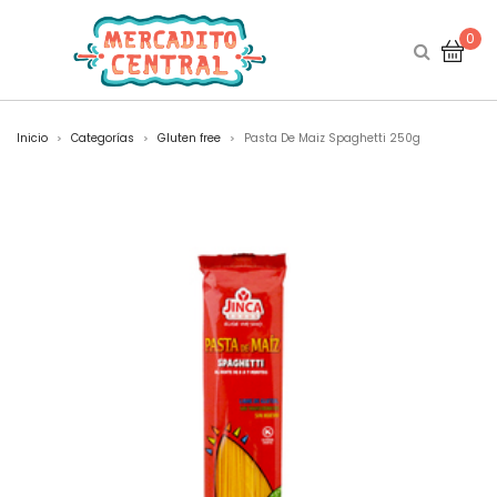
0
Inicio
Categorías
Gluten free
Pasta De Maiz Spaghetti 250g
>
>
>