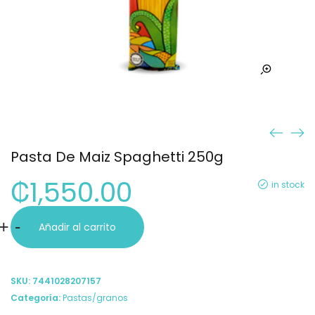
Pasta De Maiz Spaghetti 250g
₡
1,550.00
in stock
Pasta
+
-
Añadir al carrito
De
Maiz
SKU:
7441028207157
Spaghetti
Categoría:
Pastas/granos
250g