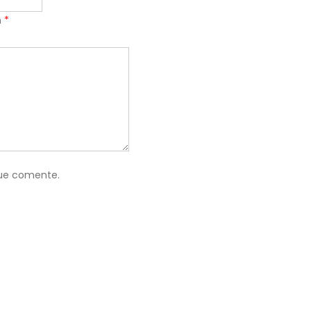
n
*
que comente.