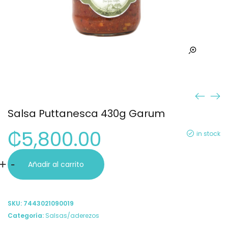
Salsa Puttanesca 430g Garum
₡
5,800.00
in stock
Salsa
+
-
Añadir al carrito
Puttanesca
430g
SKU:
7443021090019
Garum
Categoría:
Salsas/aderezos
cantidad