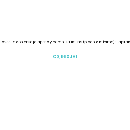
uavecito con chile jalapeño y naranjilla 160 ml (picante mínimo) Capitán
₡
3,990.00