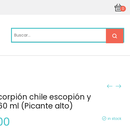
0
scorpión chile escopión y
160 ml (Picante alto)
00
in stock