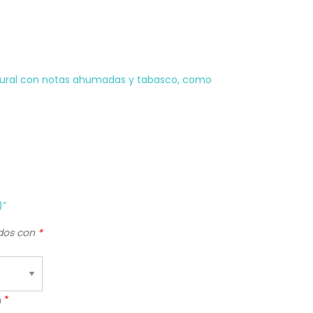
atural con notas ahumadas y tabasco, como
)”
ados con
*
n
*