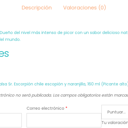
cantidad
Descripción
Valoraciones (0)
ueño del nivel más intenso de picor con un sabor delicioso n
del mundo.
es
lsa Sr. Escorpión chile escopión y naranjilla, 160 ml (Picante alto
ctrónico no será publicada.
Los campos obligatorios están marc
Correo electrónico
*
Tu valoració