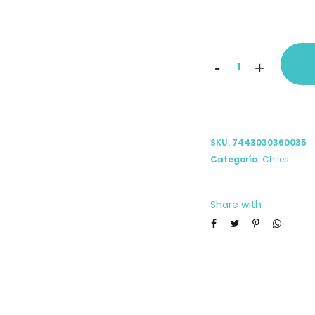
Salsa
-
+
Sr.
Escorpión
chile
SKU:
7443030360035
escopión
Categoría:
Chiles
y
naranjilla,
Share with
160
ml
(Picante
alto)