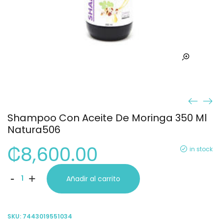
Shampoo Con Aceite De Moringa 350 Ml
Natura506
₡
8,600.00
in stock
Shampoo
-
+
Añadir al carrito
Con
Aceite
SKU:
7443019551034