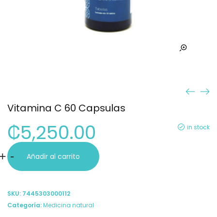
Vitamina C 60 Capsulas
₡
5,250.00
in stock
Vitamina
+
-
Añadir al carrito
C
60
SKU:
7445303000112
Capsulas
Categoría:
Medicina natural
cantidad