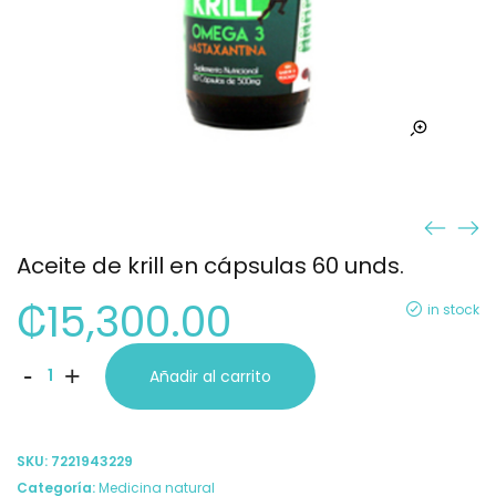
Aceite de krill en cápsulas 60 unds.
₡
15,300.00
in stock
Aceite
-
+
Añadir al carrito
de
krill
SKU:
7221943229
en
Categoría:
Medicina natural