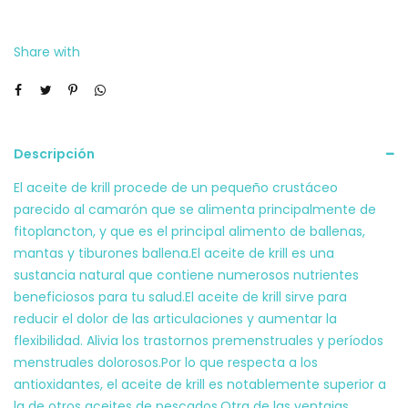
cápsulas
60
Share with
unds.
cantidad
Descripción
El aceite de krill procede de un pequeño crustáceo
parecido al camarón que se alimenta principalmente de
fitoplancton, y que es el principal alimento de ballenas,
mantas y tiburones ballena.El aceite de krill es una
sustancia natural que contiene numerosos nutrientes
beneficiosos para tu salud.El aceite de krill sirve para
reducir el dolor de las articulaciones y aumentar la
flexibilidad. Alivia los trastornos premenstruales y períodos
menstruales dolorosos.Por lo que respecta a los
antioxidantes, el aceite de krill es notablemente superior a
la de otros aceites de pescados.Otra de las ventajas