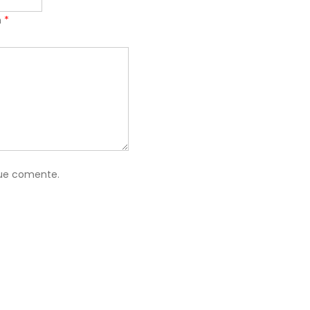
n
*
que comente.