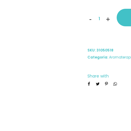
Aceite
-
+
esencial
Deep
Blue
SKU:
31050518
5ml
Categoría:
Aromaterap
DoTerra
cantidad
Share with