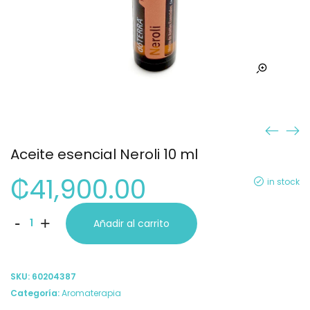
Aceite esencial Neroli 10 ml
₡
41,900.00
in stock
Aceite
-
+
Añadir al carrito
esencial
Neroli
SKU:
60204387
10
Categoría:
Aromaterapia
ml