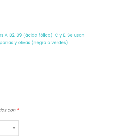
 A, B2, B9 (ácido fólico), C y E. Se usan
parras y olivas (negra o verdes)
ados con
*