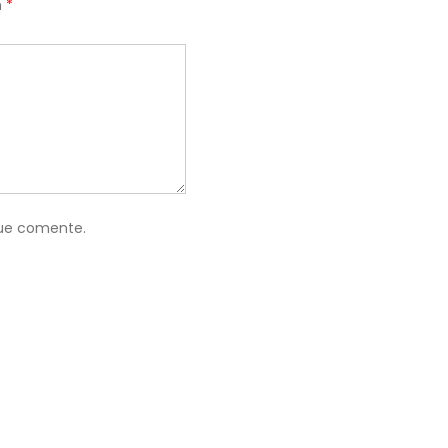
n
*
que comente.