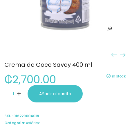
Crema de Coco Savoy 400 ml
₡
2,700.00
in stock
Crema
-
+
Añadir al carrito
de
Coco
SKU:
016229004019
Savoy
Categoría:
Asiática
400