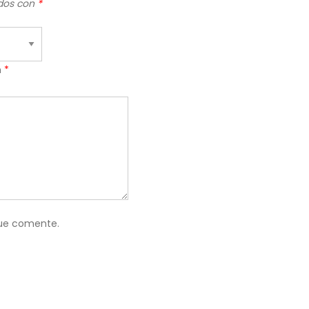
ados con
*
n
*
que comente.