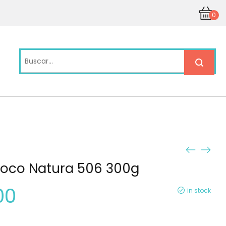
0
coco Natura 506 300g
00
in stock