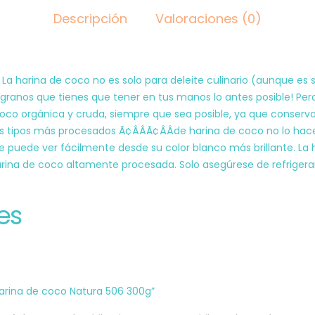
Descripción
Valoraciones (0)
harina de coco no es solo para deleite culinario (aunque es suf
 granos que tienes que tener en tus manos lo antes posible! Per
 coco orgánica y cruda, siempre que sea posible, ya que conserva
os tipos más procesados Ã¢ÂÂÃ¢ÂÂde harina de coco no lo hac
e puede ver fácilmente desde su color blanco más brillante. La 
ina de coco altamente procesada. Solo asegúrese de refrigerar 
es
Harina de coco Natura 506 300g”