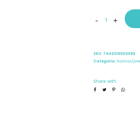
Harina
-
+
de
coco
Natura
SKU:
7443019550389
506
Categoría:
Harinas/pr
300g
cantidad
Share with