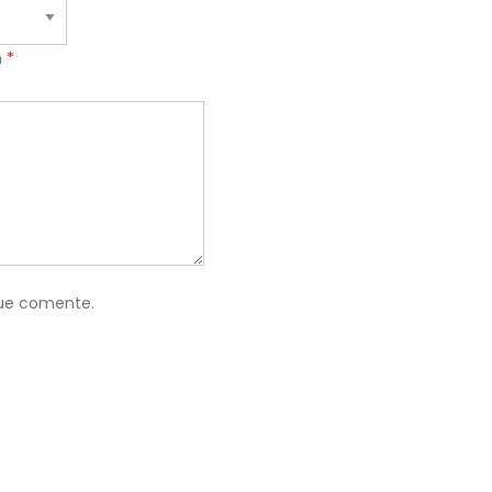
n
*
que comente.