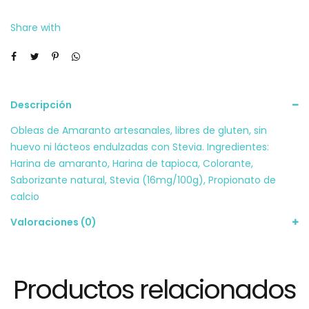
Nuez
Share with
60g
cantidad
Descripción
Obleas de Amaranto artesanales, libres de gluten, sin
huevo ni lácteos endulzadas con Stevia. Ingredientes:
Harina de amaranto, Harina de tapioca, Colorante,
Saborizante natural, Stevia (16mg/100g), Propionato de
calcio
Valoraciones (0)
Productos relacionados