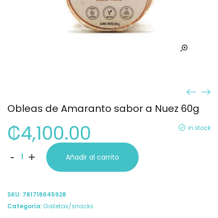
Obleas de Amaranto sabor a Nuez 60g
₡
4,100.00
in stock
Obleas
-
+
Añadir al carrito
de
Amaranto
SKU:
781718645928
sabor
Categoría:
Galletas/snacks
a