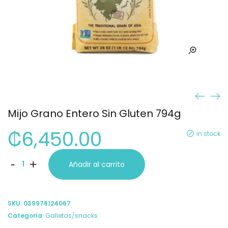
Mijo Grano Entero Sin Gluten 794g
₡
6,450.00
in stock
Mijo
-
+
Añadir al carrito
Grano
Entero
SKU:
039978124067
Sin
Categoría:
Galletas/snacks
Gluten