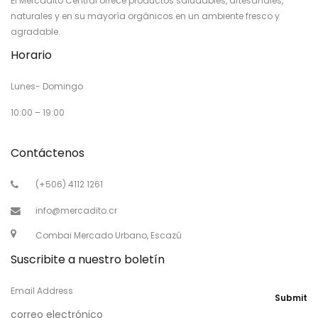
El Mercadito Central ofrece productos saludables, artesanales,
naturales y en su mayoría orgánicos en un ambiente fresco y
agradable.
Horario
Lunes- Domingo
10:00 – 19:00
Contáctenos
(+506) 4112 1261
info@mercadito.cr
Combai Mercado Urbano, Escazú
Suscribite a nuestro boletín
Email Address
Submit