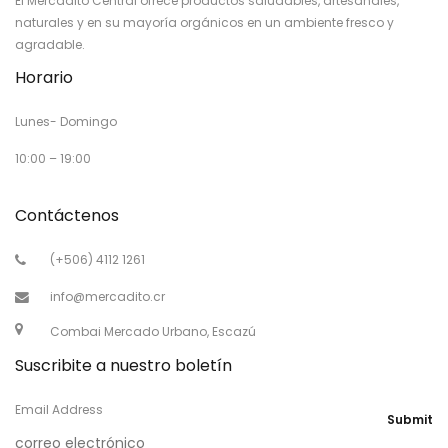
El Mercadito Central ofrece productos saludables, artesanales,
naturales y en su mayoría orgánicos en un ambiente fresco y
agradable.
Horario
Lunes- Domingo
10:00 – 19:00
Contáctenos
(+506) 4112 1261
info@mercadito.cr
Combai Mercado Urbano, Escazú
Suscribite a nuestro boletín
Email Address
Submit