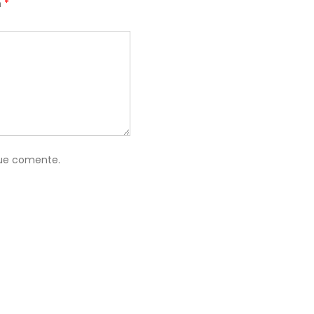
n
*
que comente.