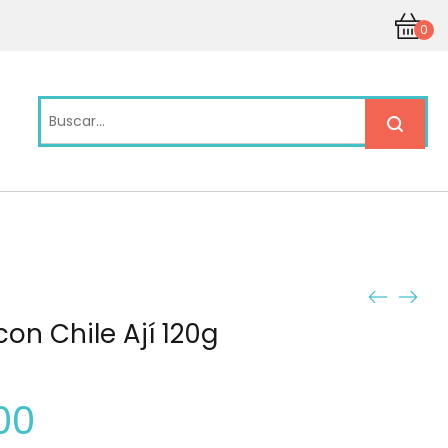
0
con Chile Ají 120g
00