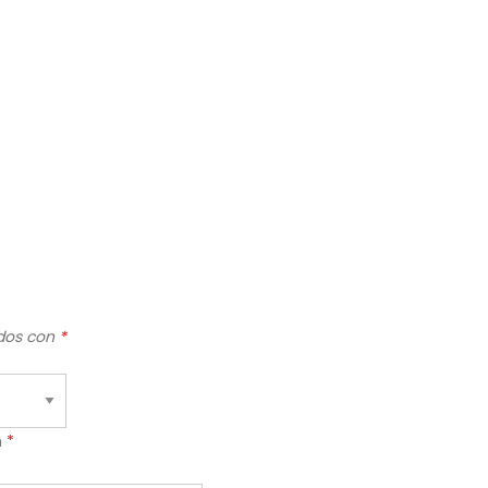
ados con
*
n
*