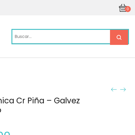
0
ica Cr Piña – Galvez
o